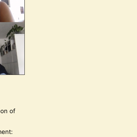
ion of
ment: