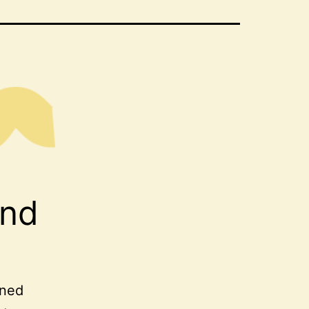
ind
nned