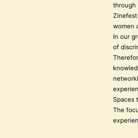
through 
Zinefest
women a
In our g
of discr
Therefor
knowledg
network
experien
Spaces t
The focu
experien