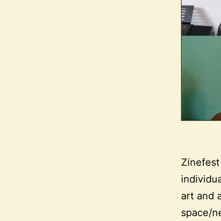
Zinefest
individua
art and 
space/n