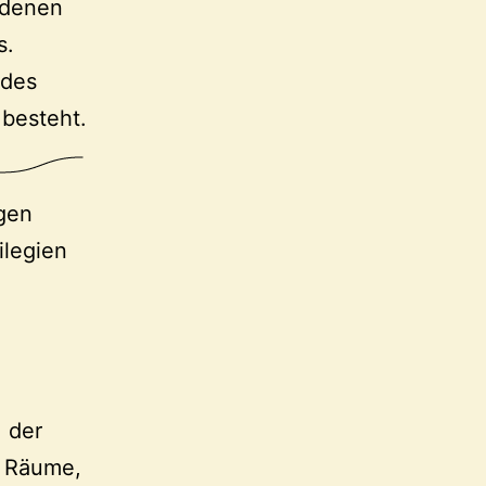
edenen
s.
ndes
besteht.
ngen
ilegien
 der
 Räume,