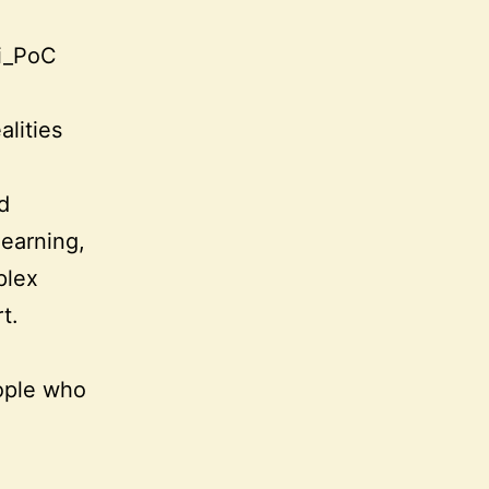
Bi_PoC
alities
d
earning,
plex
t.
eople who