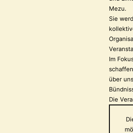
Mezu.
Sie werd
kollekti
Organis
Veranst
Im Fokus
schaffen
über uns
Bündnis
Die Vera
Di
mög