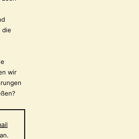
nd
 die
ie
en wir
ahrungen
eßen?
ail
an.