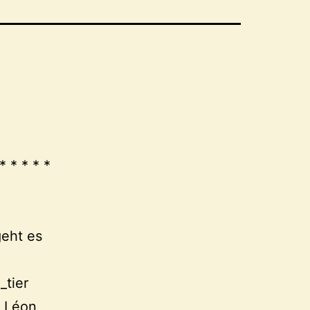
 * * * * *
geht es
_tier
a Léon